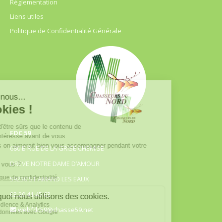
Règlementation
Liens utiles
Politique de Confidentialité Générale
FDC 59
680 B RUE DE LA GRISE CHEMISE
DREVE NOTRE DAME D’AMOUR
59230 ST AMAND LES EAUX
03.20.41.45.63
webfdc59@chasse59.net