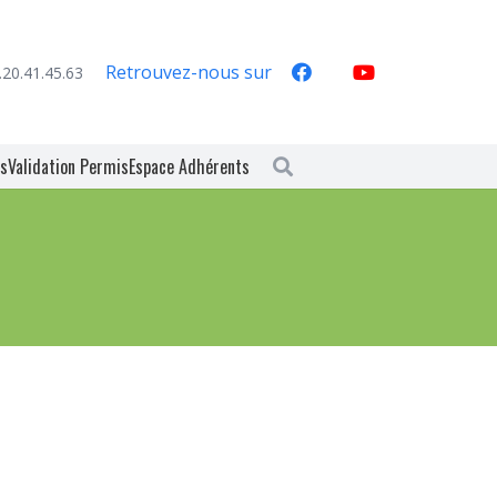
Retrouvez-nous sur
.20.41.45.63
es
Validation Permis
Espace Adhérents