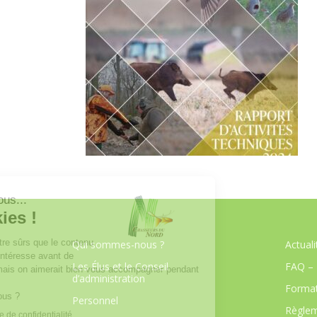
Qui sommes-nous ?
Actuali
Les Élus et le Conseil
FAQ – 
d’administration
Format
Personnel
Règlem