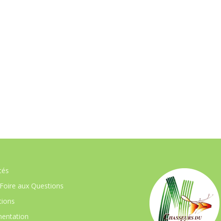
tés
Foire aux Questions
ions
entation