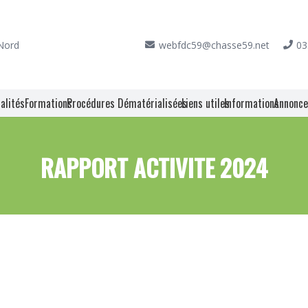
 Nord
webfdc59@chasse59.net
03
alités
Formations
Procédures Dématérialisées
Liens utiles
Informations
Annonc
RAPPORT ACTIVITE 2024