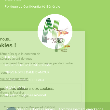
Politique de Confidentialité Générale
FDC 59
680 B RUE DE LA GRISE CHEMISE
DREVE NOTRE DAME D’AMOUR
59230 ST AMAND LES EAUX
03.20.41.45.63
webfdc59@chasse59.net
© FDC 59 – Tous droits réservés
| Accompagnement emarketing