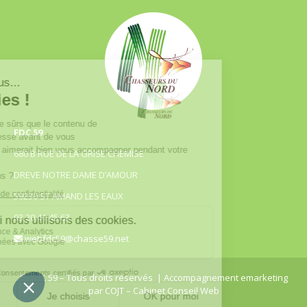
FDC 59
680 B RUE DE LA GRISE CHEMISE
DREVE NOTRE DAME D’AMOUR
59230 ST AMAND LES EAUX
03.20.41.45.63
webfdc59@chasse59.net
© FDC 59 – Tous droits réservés
| Accompagnement emarketing
par
COJT
– Cabinet Conseil Web