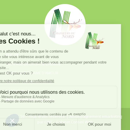
FDC 59
680 B RUE DE LA GRISE CHEMISE
DREVE NOTRE DAME D’AMOUR
59230 ST AMAND LES EAUX
03.20.41.45.63
webfdc59@chasse59.net
© FDC 59 – Tous droits réservés
| Accompagnement emarketing
par
COJT
– Cabinet Conseil Web