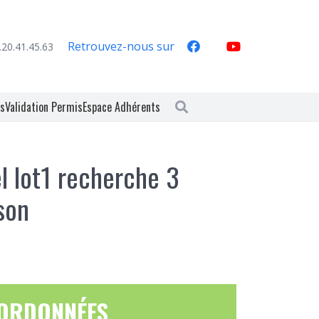
Retrouvez-nous sur
.20.41.45.63
es
Validation Permis
Espace Adhérents
l lot1 recherche 3
son
ORDONNÉES