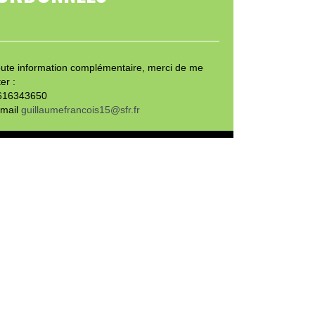
oute information complémentaire, merci de me
er :
0616343650
 mail
guillaumefrancois15@sfr.fr