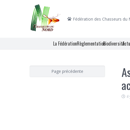
Fédération des Chasseurs du
La Fédération
Règlementation
Biodiversité
Actu
As
ac
il