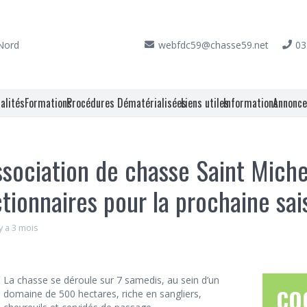
 Nord
webfdc59@chasse59.net
03
alités
Formations
Procédures Dématérialisées
Liens utiles
Informations
Annonc
sociation de chasse Saint Miche
tionnaires pour la prochaine sai
 y a 3 mois
La chasse se déroule sur 7 samedis, au sein d’un
CO
domaine de 500 hectares, riche en sangliers,