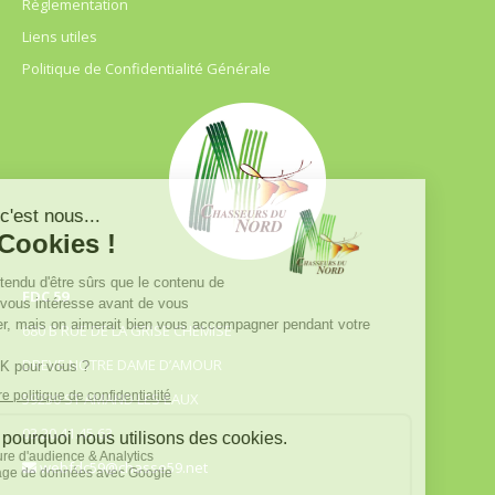
Règlementation
Liens utiles
Politique de Confidentialité Générale
FDC 59
680 B RUE DE LA GRISE CHEMISE
DREVE NOTRE DAME D’AMOUR
59230 ST AMAND LES EAUX
03.20.41.45.63
webfdc59@chasse59.net