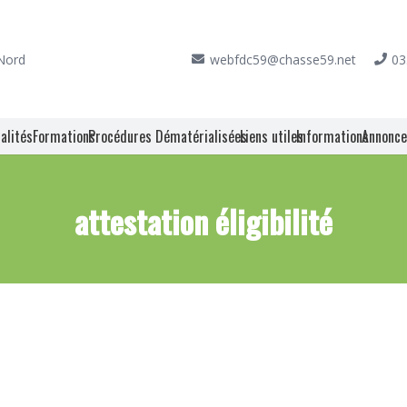
 Nord
webfdc59@chasse59.net
03
alités
Formations
Procédures Dématérialisées
Liens utiles
Informations
Annonc
attestation éligibilité