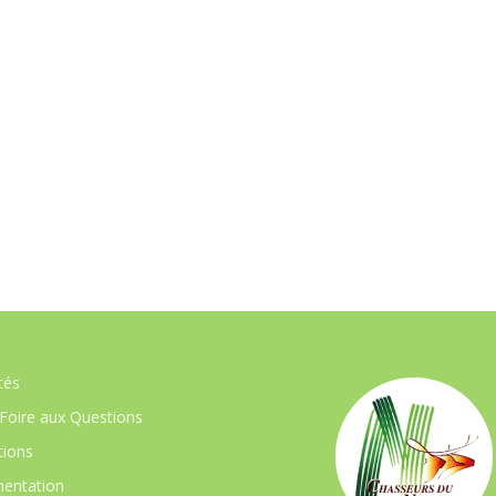
tés
Foire aux Questions
ions
entation