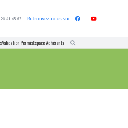
Retrouvez-nous sur
.20.41.45.63
es
Validation Permis
Espace Adhérents