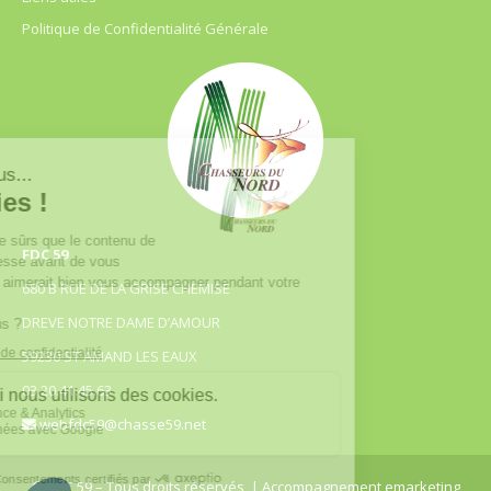
Politique de Confidentialité Générale
FDC 59
680 B RUE DE LA GRISE CHEMISE
DREVE NOTRE DAME D’AMOUR
59230 ST AMAND LES EAUX
03.20.41.45.63
webfdc59@chasse59.net
© FDC 59 – Tous droits réservés
| Accompagnement emarketing