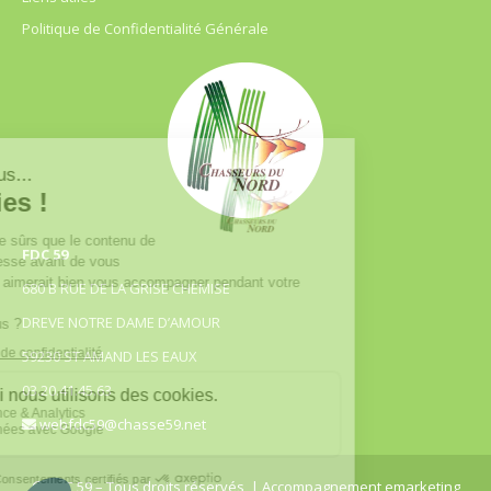
Politique de Confidentialité Générale
FDC 59
680 B RUE DE LA GRISE CHEMISE
DREVE NOTRE DAME D’AMOUR
59230 ST AMAND LES EAUX
03.20.41.45.63
webfdc59@chasse59.net
© FDC 59 – Tous droits réservés
| Accompagnement emarketing