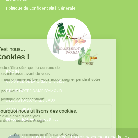
Politique de Confidentialité Générale
FDC 59
680 B RUE DE LA GRISE CHEMISE
DREVE NOTRE DAME D’AMOUR
59230 ST AMAND LES EAUX
03.20.41.45.63
webfdc59@chasse59.net
© FDC 59 – Tous droits réservés
| Accompagnement emarketing