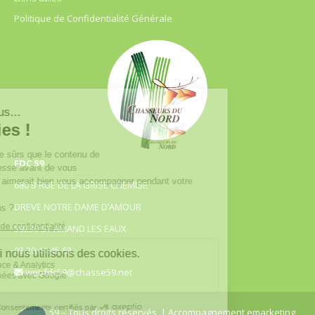
Politique de Confidentialité Générale
FDC 59
680 B RUE DE LA GRISE CHEMISE
DREVE NOTRE DAME D’AMOUR
59230 ST AMAND LES EAUX
03.20.41.45.63
webfdc59@chasse59.net
© FDC 59 – Tous droits réservés
| Accompagnement emarketing