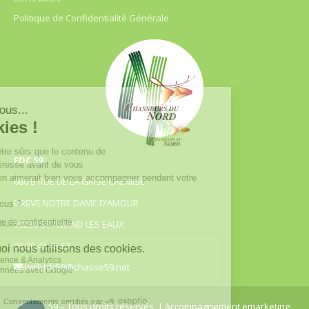
Politique de Confidentialité Générale
FDC 59
680 B RUE DE LA GRISE CHEMISE
DREVE NOTRE DAME D’AMOUR
59230 ST AMAND LES EAUX
03.20.41.45.63
webfdc59@chasse59.net
© FDC 59 – Tous droits réservés
| Accompagnement emarketing