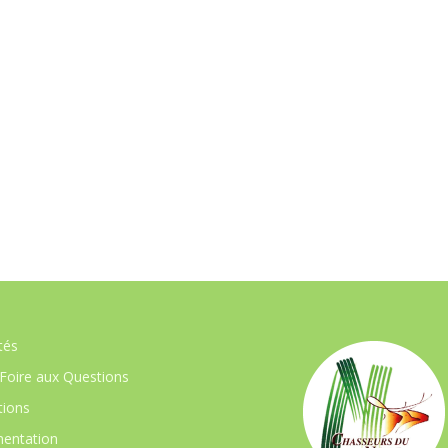
tés
Foire aux Questions
ions
entation