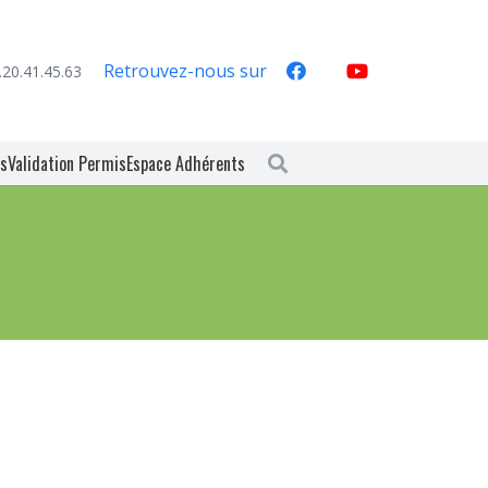
Retrouvez-nous sur
.20.41.45.63
es
Validation Permis
Espace Adhérents