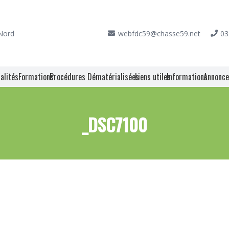
 Nord
webfdc59@chasse59.net
03
alités
Formations
Procédures Dématérialisées
Liens utiles
Informations
Annonc
_DSC7100