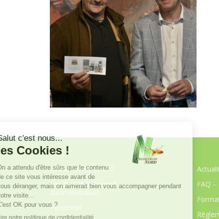
Qui sommes-nous ?
Actuali
Les Élus et le Conseil
FAQ – 
d’administration
Format
Personnel
Règlem