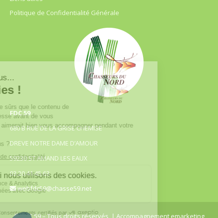
Politique de Confidentialité Générale
FDC 59
680 B RUE DE LA GRISE CHEMISE
DREVE NOTRE DAME D’AMOUR
59230 ST AMAND LES EAUX
03.20.41.45.63
webfdc59@chasse59.net
© FDC 59 – Tous droits réservés
| Accompagnement emarketing