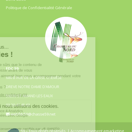
Politique de Confidentialité Générale
FDC 59
680 B RUE DE LA GRISE CHEMISE
DREVE NOTRE DAME D’AMOUR
59230 ST AMAND LES EAUX
03.20.41.45.63
webfdc59@chasse59.net
© FDC 59 – Tous droits réservés
| Accompagnement emarketing