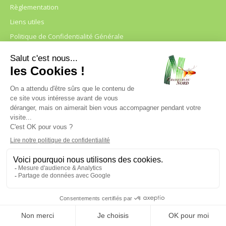
Règlementation
Liens utiles
Politique de Confidentialité Générale
FDC 59
680 B RUE DE LA GRISE CHEMISE
DREVE NOTRE DAME D’AMOUR
59230 ST AMAND LES EAUX
03.20.41.45.63
webfdc59@chasse59.net