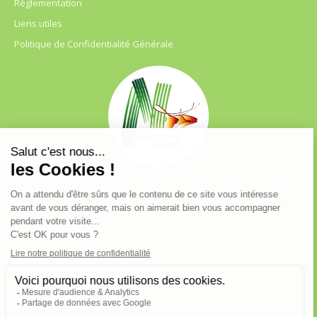
Règlementation
Liens utiles
Politique de Confidentialité Générale
FDC 59
680 B RUE DE LA GRISE CHEMISE
DREVE NOTRE DAME D’AMOUR
59230 ST AMAND LES EAUX
03.20.41.45.63
webfdc59@chasse59.net