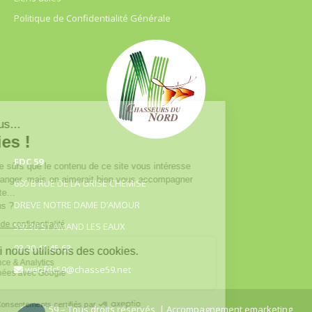
Politique de Confidentialité Générale
FDC 59
680 B RUE DE LA GRISE CHEMISE
DREVE NOTRE DAME D’AMOUR
59230 ST AMAND LES EAUX
03.20.41.45.63
webfdc59@chasse59.net
© FDC 59 – Tous droits réservés
| Accompagnement emarketing