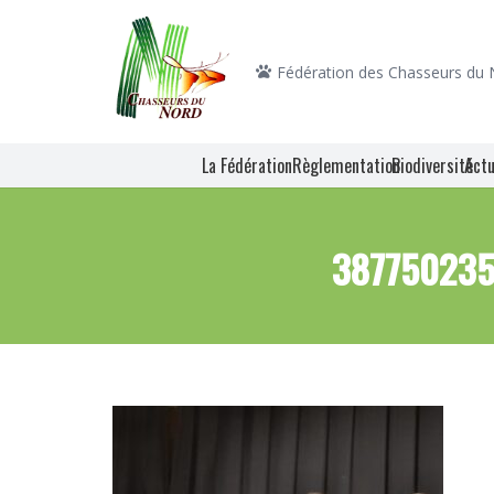
Fédération des Chasseurs du
La Fédération
Règlementation
Biodiversité
Actu
387750235