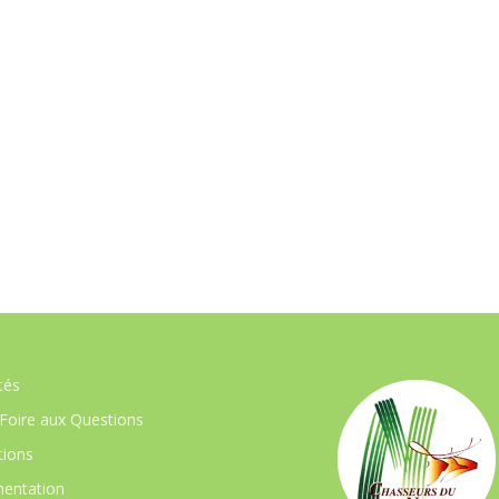
tés
Foire aux Questions
ions
entation