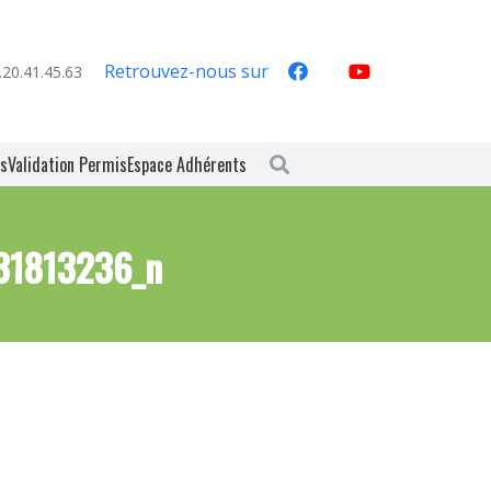
Retrouvez-nous sur
.20.41.45.63
es
Validation Permis
Espace Adhérents
31813236_n