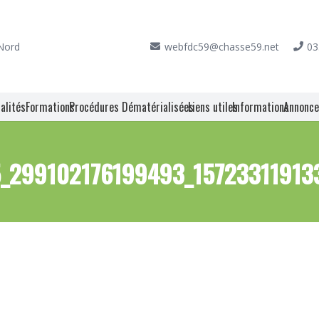
 Nord
webfdc59@chasse59.net
03
alités
Formations
Procédures Dématérialisées
Liens utiles
Informations
Annonc
_299102176199493_15723311913