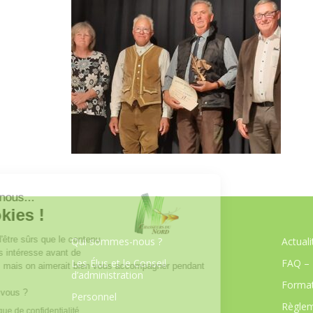
Qui sommes-nous ?
Actuali
Les Élus et le Conseil
FAQ – 
d’administration
Format
Personnel
Règlem