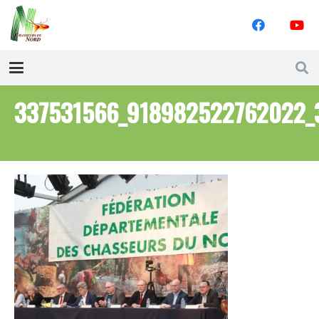
337531566_918982522762022_