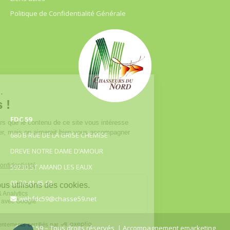
Politique de Confidentialité Générale
FDC 59
680 B RUE DE LA GRISE CHEMISE
DREVE NOTRE DAME D’AMOUR
59230 ST AMAND LES EAUX
03.20.41.45.63
webfdc59@chasse59.net
© FDC 59 – Tous droits réservés
| Accompagnement emarketing