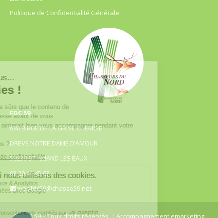
Politique de Confidentialité Générale
FDC 59
680 B RUE DE LA GRISE CHEMISE
DREVE NOTRE DAME D’AMOUR
59230 ST AMAND LES EAUX
03.20.41.45.63
webfdc59@chasse59.net
© FDC 59 – Tous droits réservés
| Accompagnement emarketing