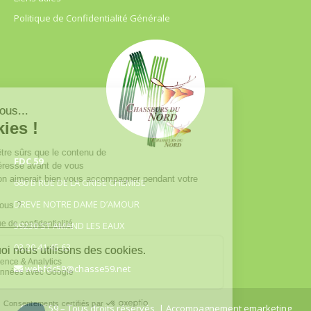
Politique de Confidentialité Générale
FDC 59
680 B RUE DE LA GRISE CHEMISE
DREVE NOTRE DAME D’AMOUR
59230 ST AMAND LES EAUX
03.20.41.45.63
webfdc59@chasse59.net
© FDC 59 – Tous droits réservés
| Accompagnement emarketing