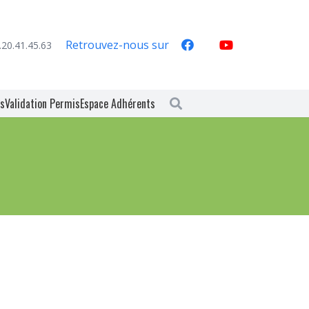
Retrouvez-nous sur
.20.41.45.63
es
Validation Permis
Espace Adhérents