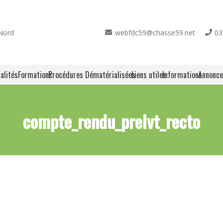
 Nord
webfdc59@chasse59.net
03
alités
Formations
Procédures Dématérialisées
Liens utiles
Informations
Annonc
compte_rendu_prelvt_recto