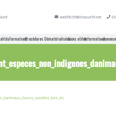
 Nord
webfdc59@chasse59.net
03
alités
Formations
Procédures Dématérialisées
Liens utiles
Informations
Annonc
nt_especes_non_indigenes_danimau
s_danimaux_classes_nuisibles_liste_etc