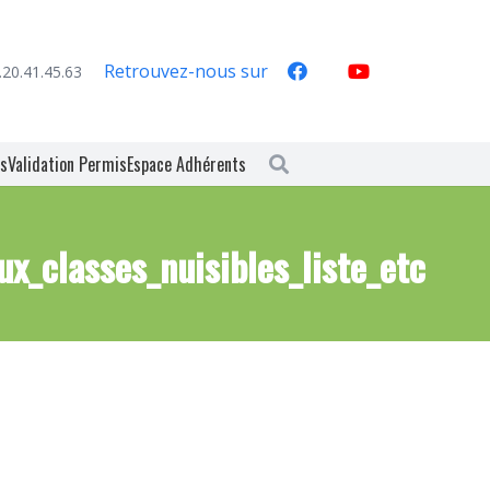
Retrouvez-nous sur
.20.41.45.63
es
Validation Permis
Espace Adhérents
x_classes_nuisibles_liste_etc