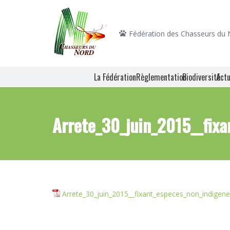
Fédération des Chasseurs du
La Fédération
Règlementation
Biodiversité
Actu
Arrete_30_juin_2015__fixa
Arrete_30_juin_2015__fixant_especes_non_indigene