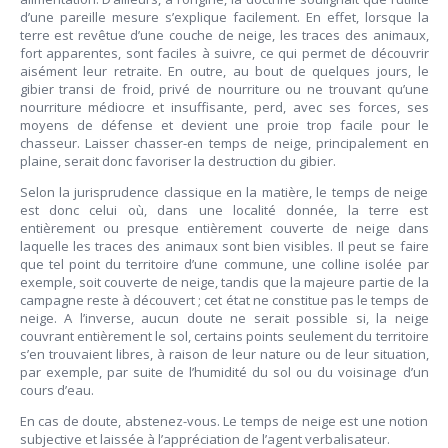
d’une pareille mesure s’explique facilement. En effet, lorsque la
terre est revêtue d’une couche de neige, les traces des animaux,
fort apparentes, sont faciles à suivre, ce qui permet de découvrir
aisément leur retraite. En outre, au bout de quelques jours, le
gibier transi de froid, privé de nourriture ou ne trouvant qu’une
nourriture médiocre et insuffisante, perd, avec ses forces, ses
moyens de défense et devient une proie trop facile pour le
chasseur. Laisser chasser-en temps de neige, principalement en
plaine, serait donc favoriser la destruction du gibier.
Selon la jurisprudence classique en la matière, le temps de neige
est donc celui où, dans une localité donnée, la terre est
entièrement ou presque entièrement couverte de neige dans
laquelle les traces des animaux sont bien visibles. Il peut se faire
que tel point du territoire d’une commune, une colline isolée par
exemple, soit couverte de neige, tandis que la majeure partie de la
campagne reste à découvert ; cet état ne constitue pas le temps de
neige. A l’inverse, aucun doute ne serait possible si, la neige
couvrant entièrement le sol, certains points seulement du territoire
s’en trouvaient libres, à raison de leur nature ou de leur situation,
par exemple, par suite de l’humidité du sol ou du voisinage d’un
cours d’eau.
En cas de doute, abstenez-vous. Le temps de neige est une notion
subjective et laissée à l’appréciation de l’agent verbalisateur.