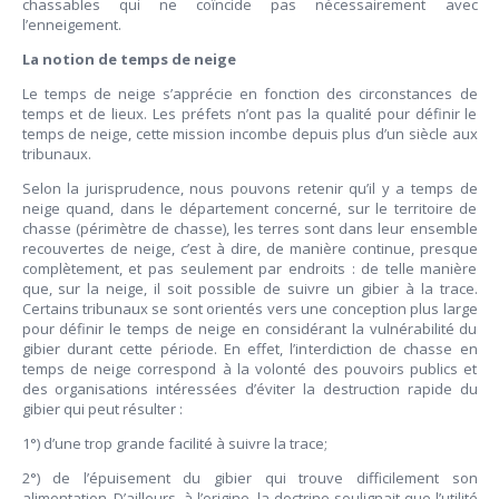
chassables qui ne coïncide pas nécessairement avec
l’enneigement.
La notion de temps de neige
Le temps de neige s’apprécie en fonction des circonstances de
temps et de lieux. Les préfets n’ont pas la qualité pour définir le
temps de neige, cette mission incombe depuis plus d’un siècle aux
tribunaux.
Selon la jurisprudence, nous pouvons retenir qu’il y a temps de
neige quand, dans le département concerné, sur le territoire de
chasse (périmètre de chasse), les terres sont dans leur ensemble
recouvertes de neige, c’est à dire, de manière continue, presque
complètement, et pas seulement par endroits : de telle manière
que, sur la neige, il soit possible de suivre un gibier à la trace.
Certains tribunaux se sont orientés vers une conception plus large
pour définir le temps de neige en considérant la vulnérabilité du
gibier durant cette période. En effet, l’interdiction de chasse en
temps de neige correspond à la volonté des pouvoirs publics et
des organisations intéressées d’éviter la destruction rapide du
gibier qui peut résulter :
1°) d’une trop grande facilité à suivre la trace;
2°) de l’épuisement du gibier qui trouve difficilement son
alimentation. D’ailleurs, à l’origine, la doctrine soulignait que l’utilité