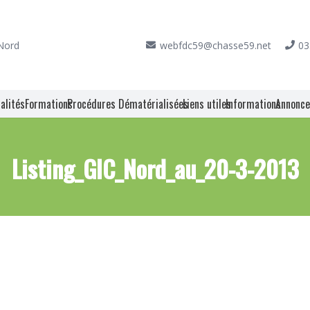
 Nord
webfdc59@chasse59.net
03
alités
Formations
Procédures Dématérialisées
Liens utiles
Informations
Annonc
Listing_GIC_Nord_au_20-3-2013